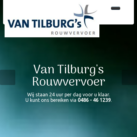
Home
Onze services
Ons wagenpark
Rouw- en volgwagens
Bekwaam personeel
Van Tilburg's
Onze partners
Rouwvervoer
Ons team
Wij verzorgen rouwvervoer door geheel Nederland.
Van Tilburg's Rouwservice beschikt over uitermate
Wij beschikken over diverse stijlvolle rouwauto’s en
bekwaam personeel,
Direct contact
zoals professionele (studenten)dragers.
volgauto’s.
Wij staan 24 uur per dag voor u klaar.
U kunt ons bereiken via
0486 - 46 1239
.
Zoeken